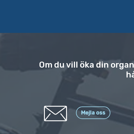
Om du vill öka din org
h
Mejla oss