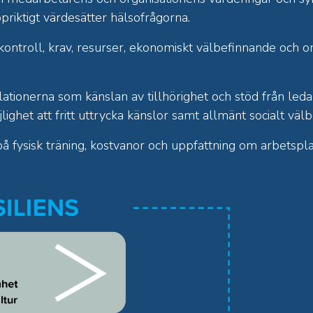
iktigt värdesätter hälsofrågorna.
s, kontroll, krav, resurser, ekonomiskt välbefinnande och
tionerna som känslan av tillhörighet och stöd från led
lighet att fritt uttrycka känslor samt allmänt socialt väl
å fysisk träning, kostvanor och uppfattning om arbetspla