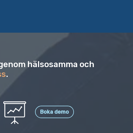
on genom hälsosamma och
ss
.
Boka demo