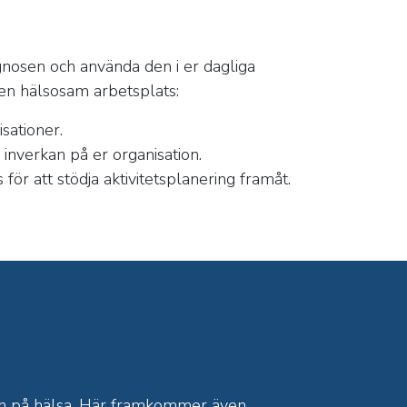
iagnosen och använda den i er dagliga
 en hälsosam arbetsplats:
sationer.
 inverkan på er organisation.
r att stödja aktivitetsplanering framåt.
yn på hälsa. Här framkommer även