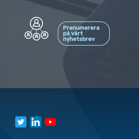
Prenumerera
på vårt
nyhetsbrev