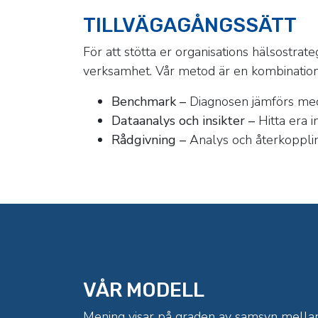
TILLVÄGAGÅNGSSÄTT
För att stötta er organisations hälsostrat
verksamhet. Vår metod är en kombination a
Benchmark –
Diagnosen jämförs med 
Dataanalys och insikter –
Hitta era i
Rådgivning –
Analys och återkoppling
VÅR MODELL
Mening visar på graden av samsyn mella