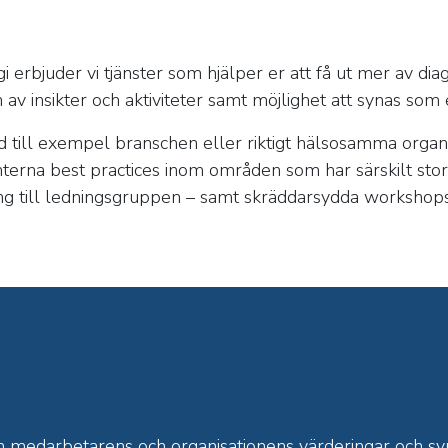
egi erbjuder vi tjänster som hjälper er att få ut mer av d
v insikter och aktiviteter samt möjlighet att synas som
till exempel branschen eller riktigt hälsosamma organi
nterna best practices inom områden som har särskilt stor
 till ledningsgruppen – samt skräddarsydda workshops fö
n medarbetarens och organisationens värderingar och s