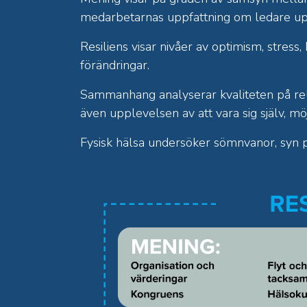
medarbetarnas uppfattning om ledare uppr
Resiliens visar nivåer av optimism, stres
förändringar.
Sammanhang analyserar kvaliteten på rela
även upplevelsen av att vara sig själv, möj
Fysisk hälsa undersöker sömnvanor, syn p