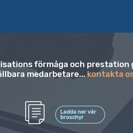
anisations förmåga och prestati
ållbara medarbetare...
kontakta o
Ladda ner vår
broschyr